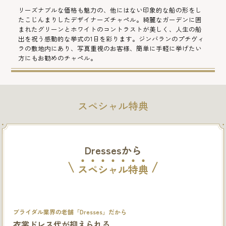
リーズナブルな価格も魅力の、他にはない印象的な船の形をし
たこじんまりしたデザイナーズチャペル。綺麗なガーデンに囲
まれたグリーンとホワイトのコントラストが美しく、人生の船
出を祝う感動的な挙式の1日を彩ります。ジンバランのプチヴィ
ラの敷地内にあり、写真重視のお客様、簡単に手軽に挙げたい
方にもお勧めのチャペル。
スペシャル特典
Dressesから
ス
ペ
シ
ャ
ル
特
典
ブライダル業界の老舗「Dresses」だから
衣裳ドレス代が抑えられる