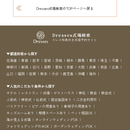
Dresses式場検索のTOPページへ戻る
Dresses式場検索
ドレス特典付き式場予約サイト
▼都道府県から探す
北海道
青森
岩手
宮城
茨城
栃木
群馬
東京
埼玉
千葉
神奈川
新潟
石川
長野
愛知
京都
大阪
兵庫
奈良
広島
山口
福岡
佐賀
熊本
大分
鹿児島
沖縄
海外
▼人気のこだわり条件から探す
ホテル
レストラン
式場・ゲストハウス
神社
教会
教会式
人前式
神前式
仏前式
宿泊施設あり
二次会利用可
バリアフリー
ピアノの用意あり
車椅子の用意あり
キッズルームあり
喫煙スペースあり
ペット相談OK
海が見える式場
オンラインウェディングOK
フォトウェディングのみOK
ガーデンウェディングOK