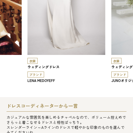
衣裳
衣裳
ウェディングドレス
ウェディング
ブランド
ブランド
LENA MEDOYEFF
JUNOオリジ
ドレスコーディネーターから一言
カジュアルな雰囲気を楽しめるチャペルなので、ボリューム控えめで
さらっと着こなせるドレスと相性ばっちり。
スレンダーライン～Aラインのドレスで軽やかな印象のものを選んで
みてくださいね。