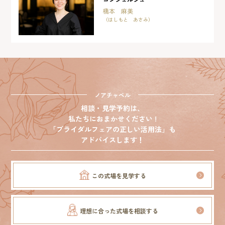
橋本 麻美
（はしもと あさみ）
ノアチャペル
相談・見学予約は、
私たちにおまかせください !
「ブライダルフェアの正しい活用法」も
アドバイスします！
この式場を見学する
理想に合った式場を相談する