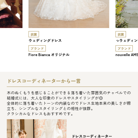
衣裳
衣裳
ウェディングドレス
っウェディン
ブランド
ブランド
Fiore Bianca オリジナル
nouvelle AM
ドレスコーディネーターから一言
木のぬくもりを感じることができる落ち着いた雰囲気のチャペルでの
結婚式には、大人な印象のドレスやスタイリングが◎
全体的に落ち着いたトーンの内装なのでドレス生地本来の美しさが際
立ち、シンプルなスタイリングとの相性が抜群。
クラシカルなドレスもおすすめです。
ドレスコーディネーター