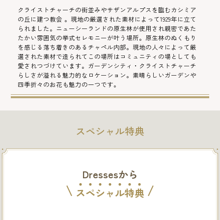
クライストチャーチの街並みやサザンアルプスを臨むカシミア
の丘に建つ教会 。現地の厳選された素材によって1929年に立て
られました。ニューシーランドの原生林が使用され親密であた
たかい雰囲気の挙式セレモニーが叶う場所。原生林のぬくもり
を感じる落ち着きのあるチャペル内部。現地の人々によって厳
選された素材で造られてこの場所はコミュニティの場としても
愛されつづけています。ガーデンシティ・クライストチャーチ
らしさが溢れる魅力的なロケーション。素晴らしいガーデンや
四季折々のお花も魅力の一つです。
スペシャル特典
Dressesから
ス
ペ
シ
ャ
ル
特
典