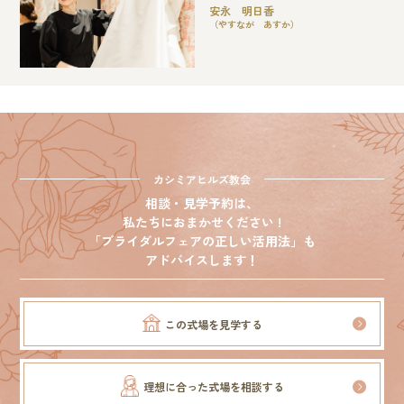
安永 明日香
（やすなが あすか）
カシミアヒルズ教会
相談・見学予約は、
私たちにおまかせください !
「ブライダルフェアの正しい活用法」も
アドバイスします！
この式場を見学する
理想に合った式場を相談する