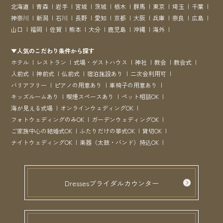
北海道
青森
岩手
宮城
茨城
栃木
群馬
東京
埼玉
千葉
神奈川
新潟
石川
長野
愛知
京都
大阪
兵庫
奈良
広島
山口
福岡
佐賀
熊本
大分
鹿児島
沖縄
海外
▼人気のこだわり条件から探す
ホテル
レストラン
式場・ゲストハウス
神社
教会
教会式
人前式
神前式
仏前式
宿泊施設あり
二次会利用可
バリアフリー
ピアノの用意あり
車椅子の用意あり
キッズルームあり
喫煙スペースあり
ペット相談OK
海が見える式場
オンラインウェディングOK
フォトウェディングのみOK
ガーデンウェディングOK
ご家族中心の結婚式OK
ふたりだけの挙式OK
貸切OK
ナイトウェディングOK
楽器（太鼓・バンド）持込OK
Dressesブライダルカウンター