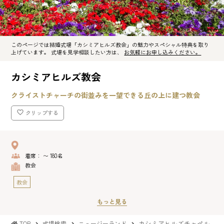
このページでは結婚式場「カシミアヒルズ教会」の魅力やスペシャル特典を取り
上げています。 式場を見学相談したい方は、
お気軽にお申し込みください。
カシミアヒルズ教会
クライストチャーチの街並みを一望できる丘の上に建つ教会
クリップする
着席： 〜 180名
教会
教会
もっと見る
カシミアヒルズチャペル
TOP
式場検索
ニュージーランド