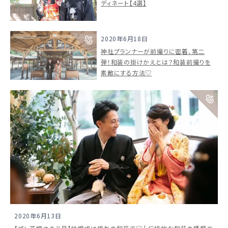
ディネート【4選】
2020年6月18日
神社プランナーが前撮りに密着、第二
弾！和装の掛けかえとは？和装前撮りを
素敵にする方法♡
ウェディングマガジン
2020年6月13日
結婚式場を探す