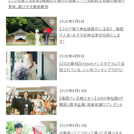
【プレ花嫁さま必見】結婚式は憧れの和装で♡ | 伝統的な和装の種類や
意味、選び方を徹底解説
ドレスブランド
2020年5月9日
【コロナ禍で神社結婚式に注目】 福岡
で人気・おすすめ神社挙式を紹介しま
スタイル別
す！
フォトウエディング
2020年4月6日
【2020最旬】Dressesインスタグラムで注
お問い合わせ
神社結婚式
目されている、いいねランキングTOP5！
2019年8月14日
【福岡プレ花嫁さまへ】JUNO神社婚HP
開設１周年企画！和装前撮りプレゼント
2019年6月12日
白無垢ってどうやって選ぶ？花嫁さまを