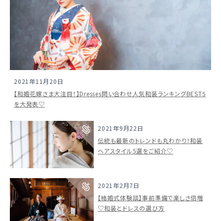
2021年11月20日
【和婚花嫁さま大注目！】Dresses問い合わせ人気和装ランキングBEST5
を大発表♡
2021年9月22日
伝統も最新のトレンドも丸わかり！和装
ヘアスタイル5選をご紹介♡
2021年2月7日
【結婚式体験談】事前準備で楽しさ倍増
♡和装とドレスの選び方