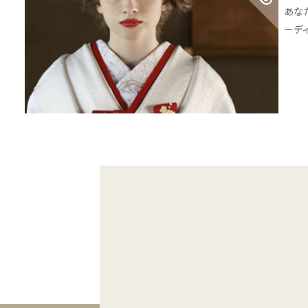
あな
ーデ