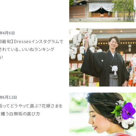
0年4月6日
20最旬】Dressesインスタグラムで
されている、いいねランキング
5！
9年6月12日
垢ってどうやって選ぶ？花嫁さまを
く纏う白無垢の選び方