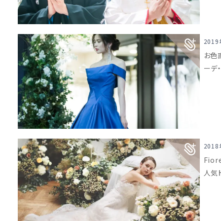
201
お色
ーデ
201
Fio
人気