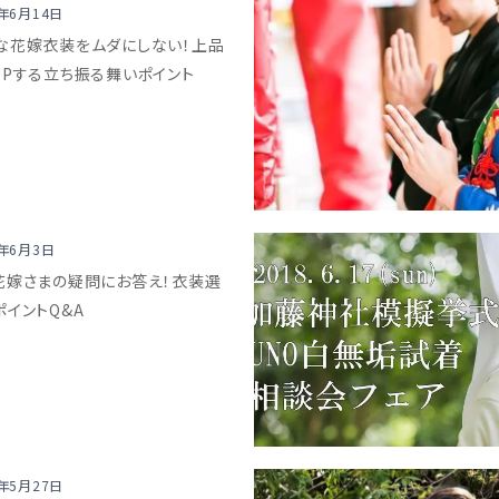
8年6月14日
な花嫁衣装をムダにしない！上品
UPする立ち振る舞いポイント
8年6月3日
花嫁さまの疑問にお答え！衣装選
ポイントQ&A
8年5月27日