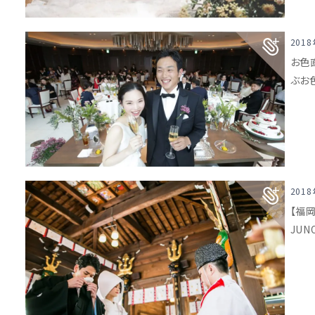
201
お色
ぶお
201
【福
JU