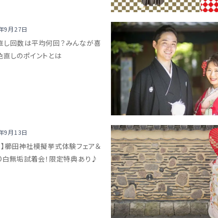
8年9月27日
直し回数は平均何回？みんなが喜
色直しのポイントとは
8年9月13日
岡】櫛田神社模擬挙式体験フェア＆
NO白無垢試着会！限定特典あり♪