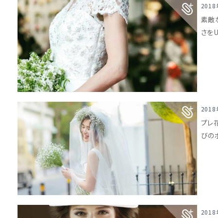
201
素敵
さを
201
プレ
びの
201