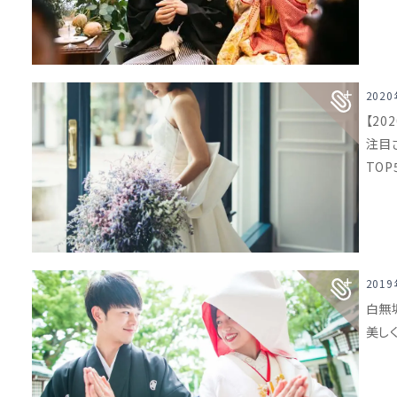
202
【20
注目
TOP
201
白無
美し