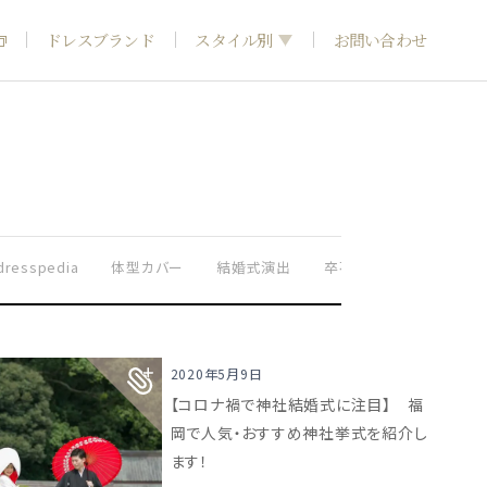
ドレスブランド
スタイル別
お問い合わせ
フォトウエディング
神社結婚式
dresspedia
体型カバー
結婚式演出
卒花嫁さま実例
ドレ
2020年5月9日
【コロナ禍で神社結婚式に注目】 福
岡で人気・おすすめ神社挙式を紹介し
ます！