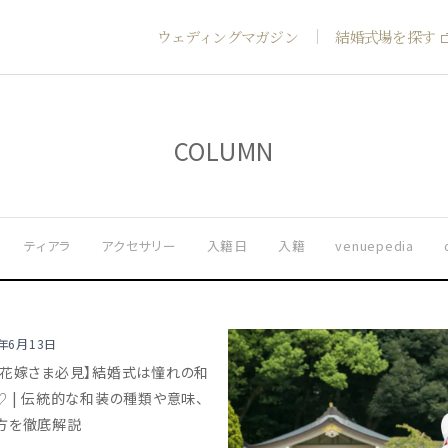
ウェディングマガジン
結婚式場を探す
COLUMN
ティアラ
アクセサリー
入籍日
入籍
venuepedia
0年6月13日
レ花嫁さま必見】結婚式は憧れの和
♡ | 伝統的な和装の種類や意味、
方を徹底解説