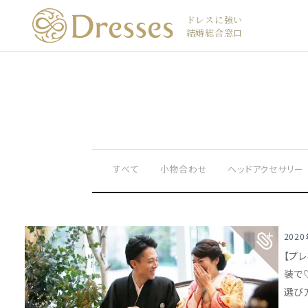
ドレスに強い
結婚総合窓口
すべて
小物合わせ
ヘッドアクセサリー
202
【プ
装で
選び