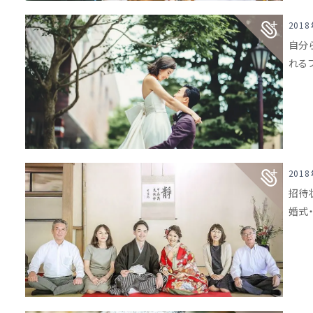
201
自分
れる
201
招待
婚式