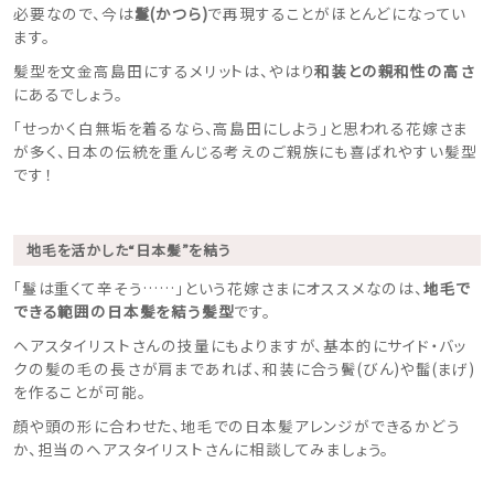
必要なので、今は
鬘(かつら)
で再現することがほとんどになってい
ます。
髪型を文金高島田にするメリットは、やはり
和装との親和性の高さ
にあるでしょう。
「せっかく白無垢を着るなら、高島田にしよう」と思われる花嫁さま
が多く、日本の伝統を重んじる考えのご親族にも喜ばれやすい髪型
です！
地毛を活かした“日本髪”を結う
「鬘は重くて辛そう……」という花嫁さまにオススメなのは、
地毛で
できる範囲の日本髪を結う髪型
です。
ヘアスタイリストさんの技量にもよりますが、基本的にサイド・バッ
クの髪の毛の長さが肩まであれば、和装に合う鬢(びん)や髷(まげ)
を作ることが可能。
顔や頭の形に合わせた、地毛での日本髪アレンジができるかどう
か、担当のヘアスタイリストさんに相談してみましょう。