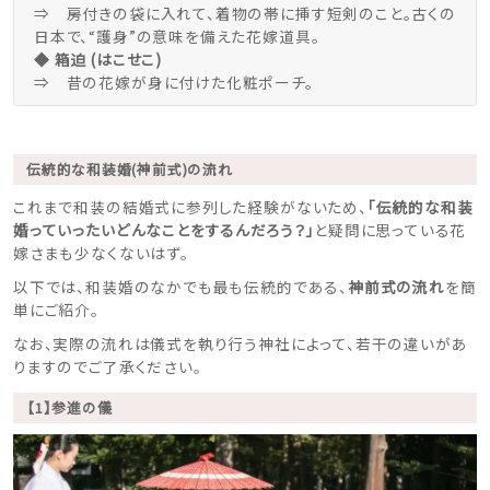
⇒ 房付きの袋に入れて、着物の帯に挿す短剣のこと。古くの
日本で、“護身”の意味を備えた花嫁道具。
◆ 箱迫 (はこせこ)
⇒ 昔の花嫁が身に付けた化粧ポーチ。
伝統的な和装婚(神前式)の流れ
これまで和装の結婚式に参列した経験がないため、
「伝統的な和装
婚っていったいどんなことをするんだろう？」
と疑問に思っている花
嫁さまも少なくないはず。
以下では、和装婚のなかでも最も伝統的である、
神前式の流れ
を簡
単にご紹介。
なお、実際の流れは儀式を執り行う神社によって、若干の違いがあ
りますのでご了承ください。
【1】参進の儀