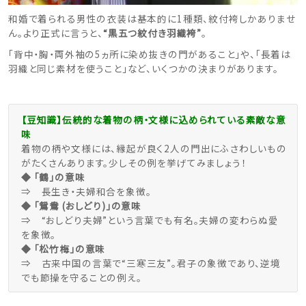
和婚で着られる男性の衣装は基本的に1種類、紋付袴しかありませ
ん。より正式に言うと、
“黒五つ紋付き羽織袴”
。
「背中・胸・両外袖の5ヵ所に染め抜きの門があること」や、「長着は
羽織と同じ素材を使うこと」など、いくつかの決まりがあります。
【豆知識】伝統的な着物の柄・文様に込められている素敵な意
味
着物の柄や文様には、縁起が良く2人の門出にふさわしいもの
がたくさんあります。少しその例を挙げてみましょう！
◆ 「鶴」の意味
⇒ 長生き・夫婦和合を象徴。
◆ 「鴛鴦 (おしどり)」の意味
⇒ “おしどり夫婦”という言葉でも有名。夫婦の変わらぬ愛
を象徴。
◆ 「松竹梅」の意味
⇒ 古来中国の言葉で“三寒三友”。君子の象徴であり、逆境
でも節操を守ることの例え。