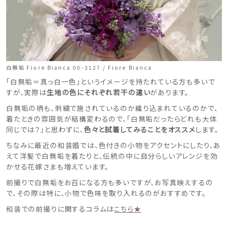
白無垢 Fiore Bianca 00-3127 / Fiore Bianca
「白無垢＝真っ白一色」というイメージを持たれている方も多いで
すが、実際は
生地の色にそれぞれ若干の違い
があります。
白無垢の柄も、刺繍で施されているのか織り込まれているのかで、
着たときの雰囲気が結構変わるので、「白無垢だったらどれも大体
同じでは？」と思わずに、
色々と試着してみることをオススメ
します。
ちなみに最近の和装婚では、色付きの小物をアクセントにしたり、あ
えて洋髪で白無垢を着たりと、伝統の中に自分らしいアレンジを効
かせる花嫁さまも増えています。
前撮りで白無垢をお召になる方も多いですが、お写真映えするの
で、その際は特に、小物で色味を取り入れるのがおすすめです。
和装での前撮りに関するコラムは
こちら★