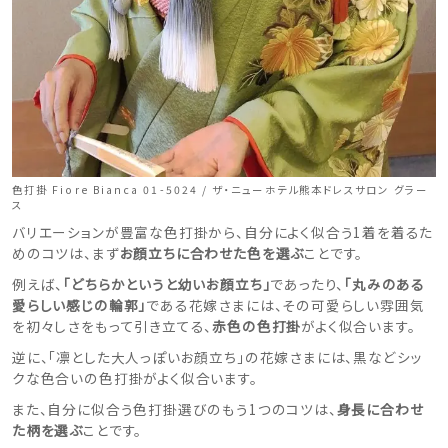
色打掛 Fiore Bianca 01-5024 / ザ・ニューホテル熊本ドレスサロン グラー
ス
バリエーションが豊富な色打掛から、自分によく似合う1着を着るた
めのコツは、まず
お顔立ちに合わせた色を選ぶ
ことです。
例えば、
「どちらかというと幼いお顔立ち」
であったり、
「丸みのある
愛らしい感じの輪郭」
である花嫁さまには、その可愛らしい雰囲気
を初々しさをもって引き立てる、
赤色の色打掛
がよく似合います。
逆に、「凛とした大人っぽいお顔立ち」の花嫁さまには、黒などシッ
クな色合いの色打掛がよく似合います。
また、自分に似合う色打掛選びのもう1つのコツは、
身長に合わせ
た柄を選ぶ
ことです。