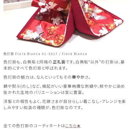
色打掛 Fiore Bianca 01-5017 / Fiore Bianca
色打掛も、白無垢と同格の
正礼装
です。白無垢“以外”の打掛は、基
本的にすべて色打掛と呼ばれます。
色打掛の魅力は、なんといってもその
華やか
さ。
鶴や熨斗(のし)など、縁起がいい豪華絢爛な刺繍や、鮮やかに染め
抜かれた生地のバリエーションは実に豊富。
洋髪との相性もよく、花嫁さまが自分らしい着こなし・アレンジを楽
しみやすい和装の種類が、色打掛なのです。
全ての色打掛のコーディネートは
こちら★