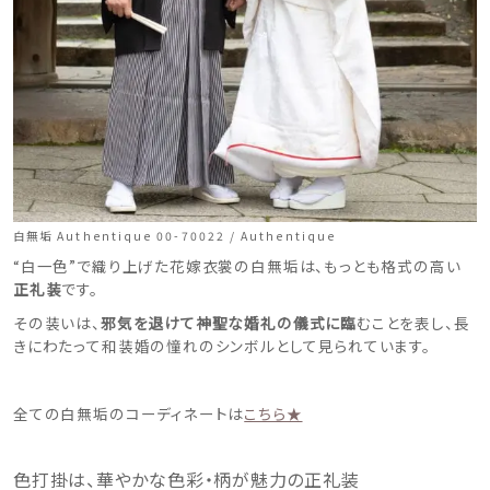
白無垢 Authentique 00-70022 / Authentique
“白一色”で織り上げた花嫁衣裳の白無垢は、もっとも格式の高い
正礼装
です。
その装いは、
邪気を退けて神聖な婚礼の儀式に臨
むことを表し、長
きにわたって和装婚の憧れのシンボルとして見られています。
全ての白無垢のコーディネートは
こちら★
色打掛は、華やかな色彩・柄が魅力の正礼装