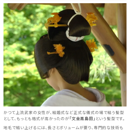
スタイル別
フォトウエディング
お問い合わせ
神社結婚式
かつて上流武家の女性が、結婚式など正式な儀式の場で結う髪型
として、もっとも格式が高かったのが
「文金高島田」
という髪型です。
地毛で結い上げるには、長さとボリュームが要り、専門的な技術も