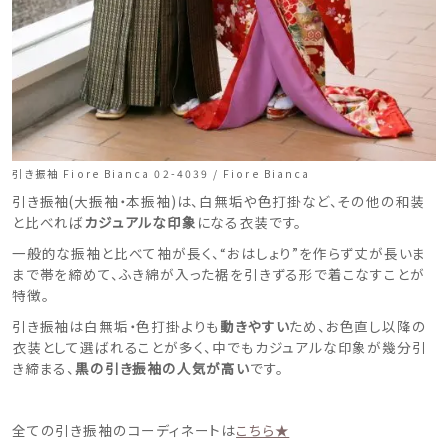
引き振袖 Fiore Bianca 02-4039 / Fiore Bianca
引き振袖(大振袖・本振袖)は、白無垢や色打掛など、その他の和装
と比べれば
カジュアルな印象
になる衣装です。
一般的な振袖と比べて袖が長く、“おはしょり”を作らず丈が長いま
まで帯を締めて、ふき綿が入った裾を引きずる形で着こなすことが
特徴。
引き振袖は白無垢・色打掛よりも
動きやすい
ため、お色直し以降の
衣装として選ばれることが多く、中でもカジュアルな印象が幾分引
き締まる、
黒の引き振袖の人気が高い
です。
全ての引き振袖のコーディネートは
こちら★