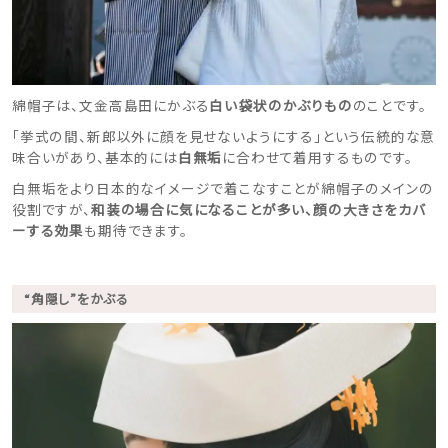
綿帽子は、文金高島田にかぶる
白い袋状のかぶりもの
のことです。
「挙式の間、新郎以外に顔を見せないようにする」という伝統的な意
味合いがあり、基本的には
白無垢
に合わせて着用するものです。
白無垢をより日本的なイメージで着こなすことが綿帽子のメインの
役割ですが、
和装の場合に気になることが多い、顔の大きさをカバ
ーする効果
も期待できます。
“角隠し”をかぶる