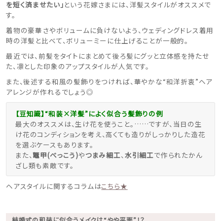
を短く済ませたい」
という花嫁さまには、洋髪スタイルがオススメで
す。
着物の豪華さやボリュームに負けないよう、ウェディングドレス着用
時の洋髪と比べて、ボリューミーに仕上げることが一般的。
最近では、前髪をタイトにまとめて後ろ髪にグッと立体感を持たせ
た、凛とした印象のアップスタイルが人気です。
また、後述する和風の髪飾りをつければ、華やかな“和洋折衷”ヘア
アレンジが作れるでしょう◎
【豆知識】“和装×洋髪”によく似合う髪飾りの例
最大のオススメは、生け花を使うこと。……ですが、当日の生
け花のコンディションを考え、高くても造りがしっかりした造花
を選ぶケースもあります。
また、
鼈甲(べっこう)
や
つまみ細工
、
水引細工
で作られたかん
ざし類も素敵です。
ヘアスタイルに関するコラムは
こちら★
結婚式の和装に似合うメイクは“やや平面”！？