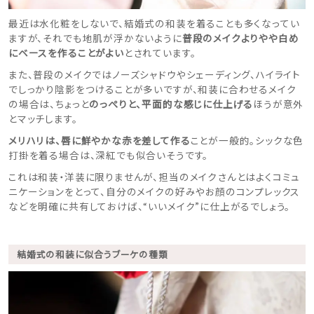
最近は水化粧をしないで、結婚式の和装を着ることも多くなってい
ますが、それでも地肌が浮かないように
普段のメイクよりやや白め
にベースを作ることがよい
とされています。
また、普段のメイクではノーズシャドウやシェーディング、ハイライト
でしっかり陰影をつけることが多いですが、和装に合わせるメイク
の場合は、ちょっと
のっぺりと、平面的な感じに仕上げる
ほうが意外
とマッチします。
メリハリは、唇に鮮やかな赤を差して作る
ことが一般的。シックな色
打掛を着る場合は、深紅でも似合いそうです。
これは和装・洋装に限りませんが、担当のメイクさんとはよくコミュ
ニケーションをとって、自分のメイクの好みやお顔のコンプレックス
などを明確に共有しておけば、“いいメイク”に仕上がるでしょう。
結婚式の和装に似合うブーケの種類