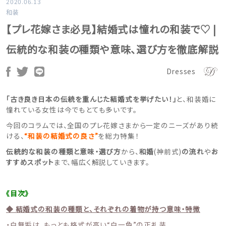
2020.06.13
和装
【プレ花嫁さま必見】結婚式は憧れの和装で♡ |
伝統的な和装の種類や意味、選び方を徹底解説
Dresses
「古き良き日本の伝統を重んじた結婚式を挙げたい！」
と、和装婚に
憧れている女性は今でもとても多いです。
今回のコラムでは、全国のプレ花嫁さまから一定のニーズがあり続
ける、
“和装の結婚式の良さ”
を総力特集！
伝統的な和装の種類と意味・選び方
から、
和婚
(神前式)
の流れ
や
お
すすめスポット
まで、幅広く解説していきます。
《目次》
◆ 結婚式の和装の種類と、それぞれの着物が持つ意味・特徴
・白無垢は、もっとも格式が高い“白一色”の正礼装