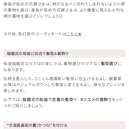
身長が低めの花嫁さまは、柄がなるべく切れてしまわないよう小柄
の着物を選び、身長が高めの花嫁さまは、より優雅に見える大判な
柄の着物を選ぶといいでしょう◎
その他、色打掛のコーディネートは
こちら★
結婚式の和装に似合う髪型＆髪飾り
和装結婚式ならではの楽しさは、着物選びだけでなく
髪型選び
に
もあります。
ウェディングマガジン
伝統を重んじた、とことん格調高い髪型に仕上げるもよし、披露宴
以降はカジュアルダウンした髪型に変えるもよし、様々なアレンジを
楽しめます。
結婚式場を探す
以下では、
結婚式の和装で定番の髪型
や、
オススメの髪飾り
をいく
つかご紹介しましょう。
ドレスブランド
“文金高島田の鬘(かつら)”を付ける