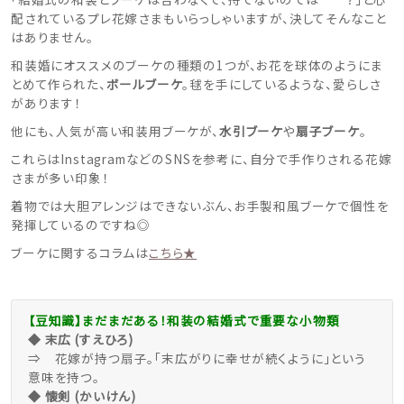
配されているプレ花嫁さまもいらっしゃいますが、決してそんなこと
はありません。
和装婚にオススメのブーケの種類の1つが、お花を球体のようにま
とめて作られた、
ボールブーケ
。毬を手にしているような、愛らしさ
があります！
他にも、人気が高い和装用ブーケが、
水引ブーケ
や
扇子ブーケ
。
これらはInstagramなどのSNSを参考に、自分で手作りされる花嫁
さまが多い印象！
着物では大胆アレンジはできないぶん、お手製和風ブーケで個性を
発揮しているのですね◎
ブーケに関するコラムは
こちら★
【豆知識】まだまだある！和装の結婚式で重要な小物類
◆ 末広 (すえひろ)
⇒ 花嫁が持つ扇子。「末広がりに幸せが続くように」という
意味を持つ。
◆ 懐剣 (かいけん)