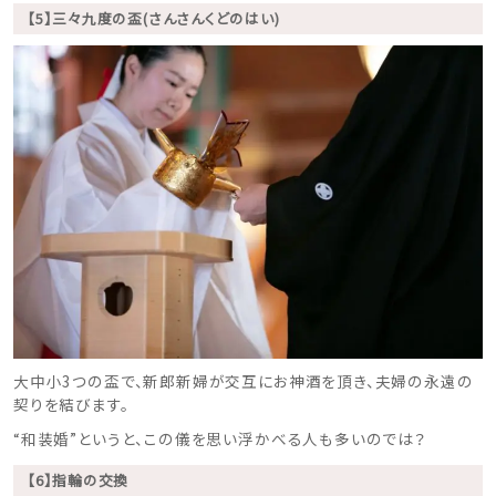
【5】三々九度の盃(さんさんくどのはい)
大中小3つの盃で、新郎新婦が交互にお神酒を頂き、夫婦の永遠の
契りを結びます。
“和装婚”というと、この儀を思い浮かべる人も多いのでは？
【6】指輪の交換