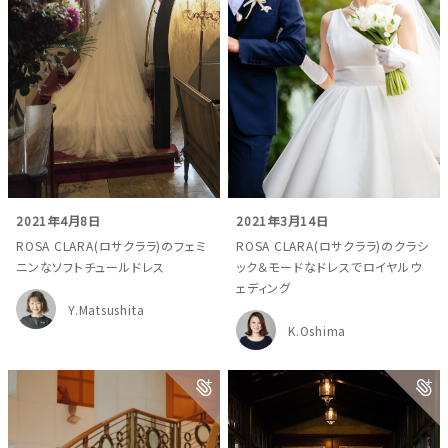
2021年4月8日
2021年3月14日
ROSA CLARA(ロサクララ)のフェミ
ROSA CLARA(ロサクララ)のクラシ
ニンなソフトチュールドレス
ック＆モードなドレスでロイヤルウ
ェディング
Y.Matsushita
K.Oshima