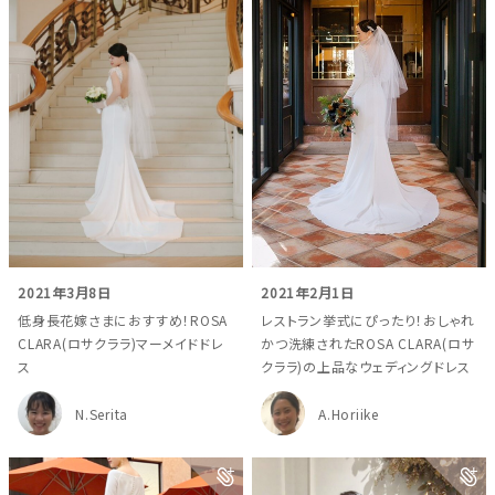
2021年3月8日
2021年2月1日
低身長花嫁さまにおすすめ！ROSA
レストラン挙式にぴったり！おしゃれ
CLARA(ロサクララ)マーメイドドレ
かつ洗練されたROSA CLARA(ロサ
ス
クララ)の上品なウェディングドレス
N.Serita
A.Horiike